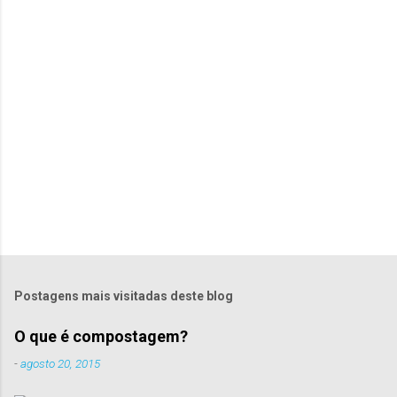
r
i
o
s
Postagens mais visitadas deste blog
O que é compostagem?
-
agosto 20, 2015