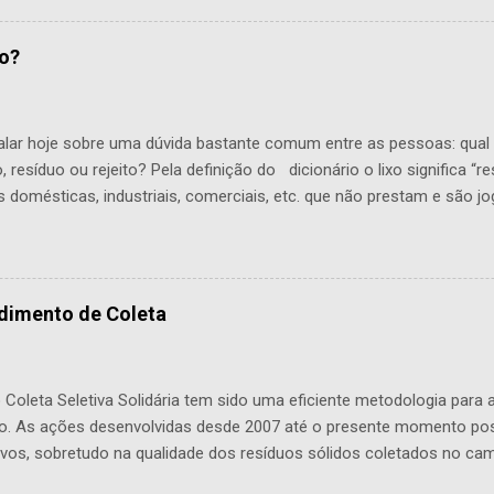
os do IPEA, Instituto de Pesquisa Econômica Aplicada, o material 
% do volume total de resíduos produzidos no Brasil e tudo isso vai p
xo?
positados com os demais e não recebem nenhum tipo de tratament
 traz muitas vantagens para o meio ambiente e para a saúde públi
bano (domésticos ou industriais) ou rural:
lar hoje sobre uma dúvida bastante comum entre as pessoas: qual
xo, resíduo ou rejeito? Pela definição do dicionário o lixo significa “
s domésticas, industriais, comerciais, etc. que não prestam e são j
mais usada popularmente, porém com as novas práticas ambientais
bilidade, mudou-se a forma de enxergar as sobras e os restos da 
xo não é mais usado no âmbito técnico e com toda a informação e t
is, grande parte do que se é gerado nos processos produtivos e afi
dimento de Coleta
ito de alguma forma, sendo considerado resíduo quando isso é poss
por não termos tecnologias suficientes para o seu reaproveitamento,
 Coleta Seletiva Solidária tem sido uma eficiente metodologia para 
ção. As ações desenvolvidas desde 2007 até o presente momento po
tivos, sobretudo na qualidade dos resíduos sólidos coletados no c
s, representando 858 Kg em média mensal de resíduos coletados n