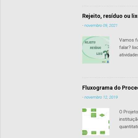
o
Segundo dad
cerca de 52
Rejeito, resíduo ou li
onde são de
-
novembro 09, 2021
compostagem
ambiente ur
Vamos fa
falar? li
atividade
palavra 
sustenta
termo li
dias atua
Fluxograma do Proce
reaprove
-
novembro 12, 2019
possível 
O Projeto
institui
quantita
catadore