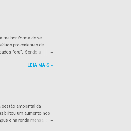
orgânico corresponde a
arar em aterros sanitários,
o específico. O uso da
ca, seja aplicada no
 a melhor forma de se
resíduos provenientes de
ogados fora”. Sendo a
 associadas ao conceito de
LEIA MAIS »
produção. Dessa forma, o
ecnologia disponíveis nos
ns pode ser reciclado ou
ível e, quando não é
 considera-se rejeito.
a gestão ambiental da
ssibilitou um aumento nos
ampus e na renda mensal dos
a UFCG – Campus I. A renda