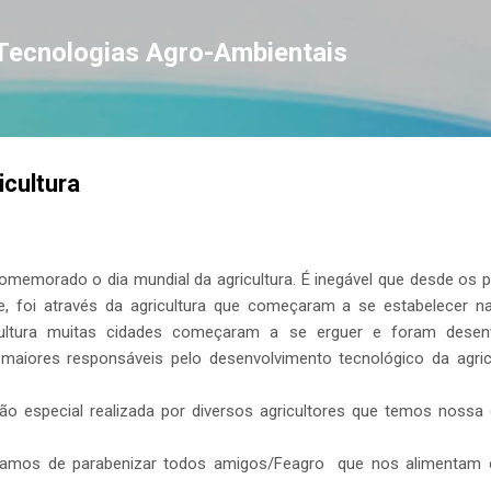
Pular para o conteúdo principal
 Tecnologias Agro-Ambientais
icultura
comemorado o dia mundial da agricultura. É inegável que desde os 
te, foi através da agricultura que começaram a se estabelecer na 
cultura muitas cidades começaram a se erguer e foram desenvo
 maiores responsáveis pelo desenvolvimento tecnológico da agri
tão especial realizada por diversos agricultores que temos noss
ríamos de parabenizar todos amigos/Feagro que nos alimentam 