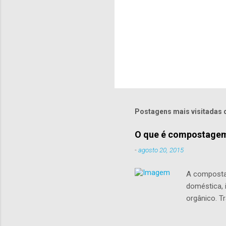
s
P
o
s
t
Postagens mais visitadas 
a
r
u
O que é compostage
m
c
-
agosto 20, 2015
o
m
A compostag
e
doméstica, i
n
t
orgânico. T
á
responsávei
r
de alimento
i