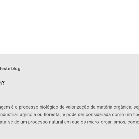
deste blog
m?
em é o processo biológico de valorização da matéria orgânica, sej
ndustrial, agrícola ou florestal, e pode ser considerada como um tip
rata-se de um processo natural em que os micro-organismos, como
s pela degradação de matéria orgânica. A técnica de compostar aj
s , tornando-se uma solução fácil para reciclar os resíduos gerado