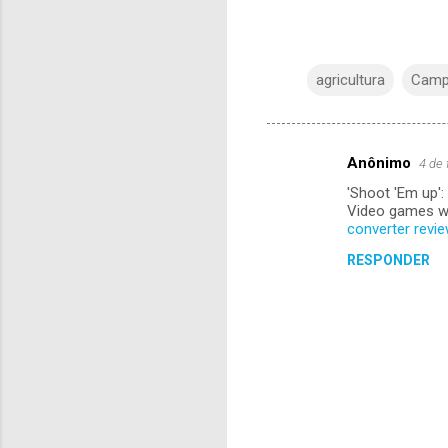
agricultura
Camp
Anônimo
4 de 
C
'Shoot 'Em up':
o
Video games wit
m
converter revi
e
RESPONDER
n
t
á
r
i
o