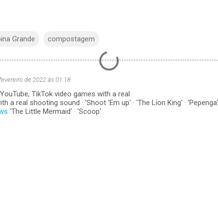
ina Grande
compostagem
fevereiro de 2022 às 01:18
 YouTube, TikTok video games with a real
h a real shooting sound · 'Shoot 'Em up' · 'The Lion King' · 'Pepenga'
ews
'The Little Mermaid' · 'Scoop'