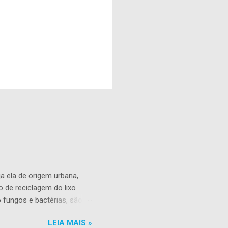
a ela de origem urbana,
o de reciclagem do lixo
 fungos e bactérias, são
uda na redução das sobras
LEIA MAIS »
s em nossa residência.